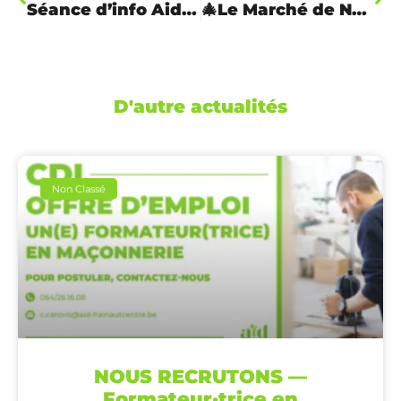
Séance d’info Aide Soignant(e) 18 Juin 2024
🎄Le Marché de Noël d’Ici : Un rendez-vous festif et local pour toute la famille !
D'autre actualités
Non Classé
NOUS RECRUTONS —
Formateur·trice en