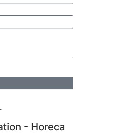
T
ation - Horeca