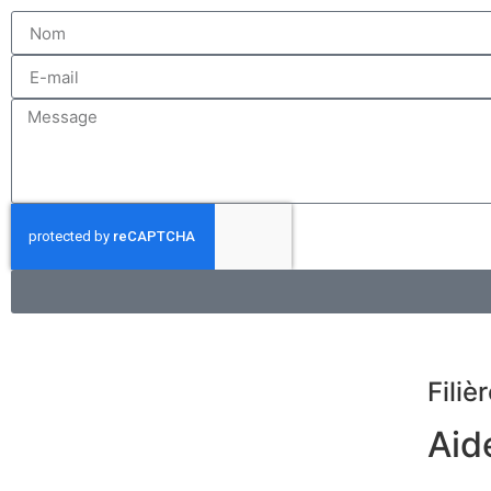
Filiè
Aid